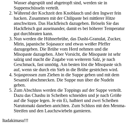
Wasser abgespült und abgetropft sind, werden sie in
Suppenschüsseln verteilt.
Während der Kochzeit den Knoblauch und den Ingwer fein
hacken. Zusammen mit der Chilipaste bei mittlerer Hitze
anschwitzen. Das Hackfleisch dazugeben. Bröseln Sie das
Hackfleisch gut auseinander, damit es bei höherer Temperatur
gut durchbraten kann.
Nun werden die Hühnerbrühe, das Dashi-Granulat, Zucker,
Mirin, japanische Sojasauce und etwas weißer Pfeffer
dazugegeben. Die Brühe vom Herd nehmen und die
Misopaste dazugeben. Aber Vorsicht, die Misopaste ist sehr
salzig und macht die Zugabe von weiterem Salz, je nach
Geschmack, fast unnötig. Am besten löst die Misopaste sich
auf, wenn sie durch ein Sieb in die Brühe gestrichen wird.
Sojasprossen zum Ziehen in die Suppe geben und mit dem
Sesamöl abschmecken. Die Suppe nun über die Nudeln
geben.
Zum Abschluss werden die Toppings auf der Suppe verteilt.
Dazu das Chashu in Scheiben schneiden und je nach Größe
auf die Suppe legen. Je ein Ei, halbiert und zwei Scheiben
Narutomaki daneben anrichten. Zum Schluss mit den Menma-
Streifen und den Lauchzwiebeln garnieren.
Itadakimasu!!!