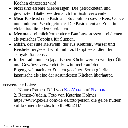
Kochen eingesetzt wird.
Nori
sind essbare Meeresalgen. Die getrockneten und
gewürzten Blätter werden auch für Sushi verwendet.
Miso-Paste
ist eine Paste aus Sojabohnen sowie Reis, Gerste
und anderem Pseudogetreide. Die Paste dient als Zutat in
vielen traditionellen Gerichten.
Menma
sind milchfermentierte Bambussprossen und dienen
als typisches Topping für Suppen.
Mirin
, der süße Reiswein, der aus Klebreis, Wasser und
Reishefe hergestellt wird und u.a. Hauptbestandteil der
Teriyaki Sauce ist.
In der traditionellen japanischen Küche werden weniger Öle
und Gewürze verwendet. Es wird mehr auf den
Eigengeschmack der Zutaten geachtet. Somit gilt die
japanische als eine der gesundesten Küchen überhaupt.
Verwendete Fotos:
1. Naturo Ramen. Bild von
NaoYuasa
auf
Pixabay
2. Ramen-Nudeln. Foto von Katerina Holmes:
https://www.pexels.com/de-de/foto/person-die-gelbe-nudeln-
auf-braunem-holztisch-halt-5908231/
Prime Lieferung