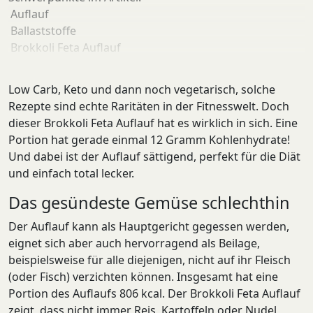
Auflauf
Ballaststoffe
Brokkoli Feta Auflauf
Keto
Low Carb
Low Carb, Keto und dann noch vegetarisch, solche
Mineralstoffe
Rezepte sind echte Raritäten in der Fitnesswelt. Doch
Rezept
dieser Brokkoli Feta Auflauf hat es wirklich in sich. Eine
schnelle Zubereitung
Portion hat gerade einmal 12 Gramm Kohlenhydrate!
Vegetarisch
Und dabei ist der Auflauf sättigend, perfekt für die Diät
Veggie
und einfach total lecker.
Vitamine
Das gesündeste Gemüse schlechthin
Der Auflauf kann als Hauptgericht gegessen werden,
eignet sich aber auch hervorragend als Beilage,
beispielsweise für alle diejenigen, nicht auf ihr Fleisch
(oder Fisch) verzichten können. Insgesamt hat eine
Portion des Auflaufs 806 kcal. Der Brokkoli Feta Auflauf
zeigt, dass nicht immer Reis, Kartoffeln oder Nudel