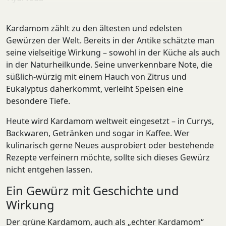
Curry
Frühstück
Kardamom zählt zu den ältesten und edelsten
gesunde Ernährung
Gewürzen der Welt. Bereits in der Antike schätzte man
Haferflocken
seine vielseitige Wirkung – sowohl in der Küche als auch
Hülsenfrüchte
in der Naturheilkunde. Seine unverkennbare Note, die
indische Küche
süßlich-würzig mit einem Hauch von Zitrus und
Kardamom
Eukalyptus daherkommt, verleiht Speisen eine
Kokosmilch
besondere Tiefe.
Linsencurry
Orientalische Gewürze
Heute wird Kardamom weltweit eingesetzt – in Currys,
Porridge
Backwaren, Getränken und sogar in Kaffee. Wer
Zimt
kulinarisch gerne Neues ausprobiert oder bestehende
Rezepte verfeinern möchte, sollte sich dieses Gewürz
nicht entgehen lassen.
Ein Gewürz mit Geschichte und
Wirkung
Der grüne Kardamom, auch als „echter Kardamom“