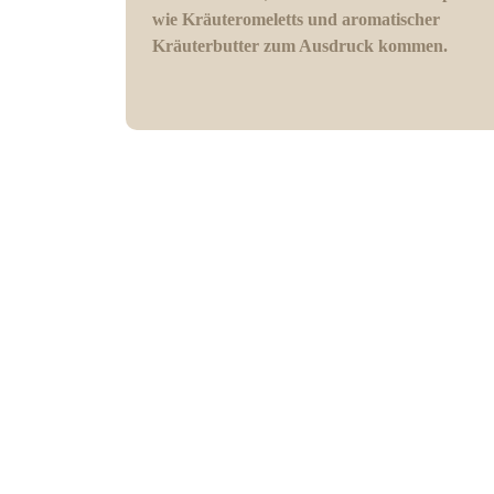
wie Kräuteromeletts und aromatischer
Kräuterbutter zum Ausdruck kommen.